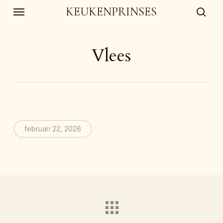
Skip
Menu
KEUKENPRINSES
to
sear
main
content
Vlees
februari 22, 2026