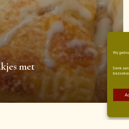
Wij gebr
kjes met
Denk aan 
bezoekers
A
Connec
Tik Tok
Instagram