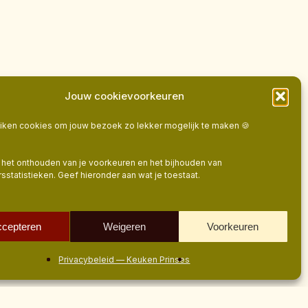
Jouw cookievoorkeuren
uiken cookies om jouw bezoek zo lekker mogelijk te maken 🍪
het onthouden van je voorkeuren en het bijhouden van
statistieken. Geef hieronder aan wat je toestaat.
ccepteren
Weigeren
Voorkeuren
t
Menu
Privacybeleid — Keuken Prinses
Home
Alle recepten