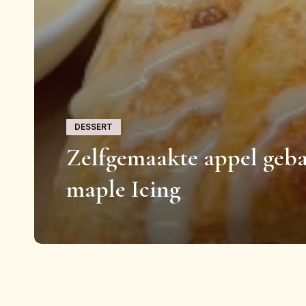
DESSERT
Zelfgemaakte appel geba
maple Icing
Makkelijke
recepten voor