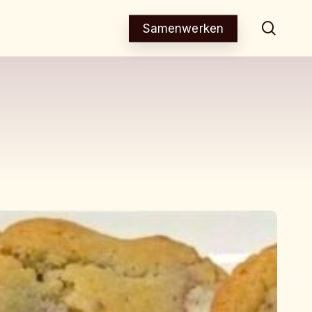
sear
Samenwerken
inder
ueno
oekjes