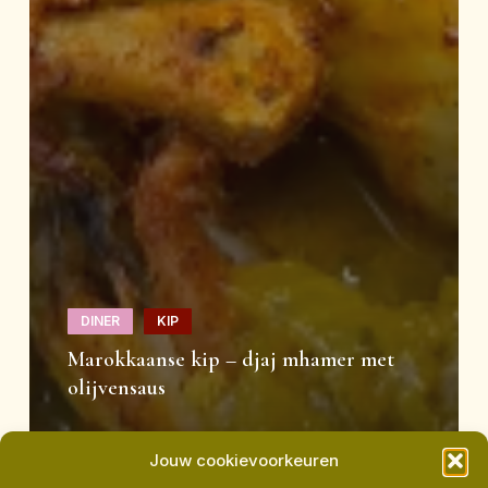
DINER
KIP
Marokkaanse kip – djaj mhamer met
olijvensaus
Jouw cookievoorkeuren
Zoete