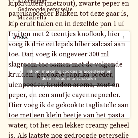
Afwerking:
kipkruiden (metzout), zwarte peper en
Gedroogde peterselie
paprikapoeder Bakken tot deze gaar is,
Mozzarella
kip eruit halen en in dezelfde pan 1 ui
fruiten met 2 teentjes knoflook, hier
voeg ik drie eetlepels biber salcasi aan
toe. Dan voeg ik ongeveer 300 ml
slagroom toe samen met de volgende
Klik om marketing cookies te accepteren en
kruiden: gerookte paprika poeder,
deze inhoud in te schakelen
uienpoeder, kruiden aroma, zout en
peper, en een snufje cayennepoeder.
Hier voeg ik de gekookte tagliatelle aan
toe met een klein beetje van het pasta
water, tot het een lekker creamy geheel
is. Als laatste nog gedroogde peterselie