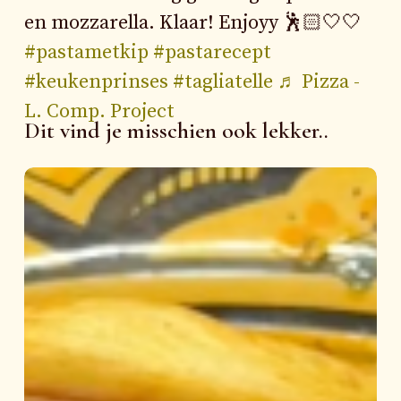
en mozzarella. Klaar! Enjoyy 🕺🏻🤍🤍
#pastametkip
#pastarecept
#keukenprinses
#tagliatelle
♬ Pizza -
L. Comp. Project
Marokkaanse
kip
–
djaj
mhamer
met
olijvensaus