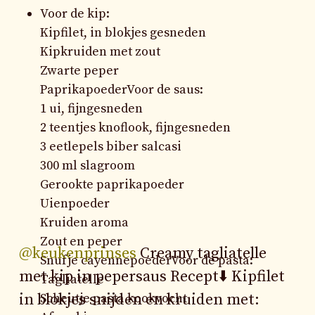
Voor de kip:
Kipfilet, in blokjes gesneden
Kipkruiden met zout
Zwarte peper
PaprikapoederVoor de saus:
1 ui, fijngesneden
2 teentjes knoflook, fijngesneden
3 eetlepels biber salcasi
300 ml slagroom
Gerookte paprikapoeder
Uienpoeder
Kruiden aroma
Zout en peper
@keukenprinses
Creamy tagliatelle
Snufje cayennepoederVoor de pasta:
met kip in pepersaus Recept⬇️ Kipfilet
Tagliatelle
Scheutje pasta kookvocht
in blokjes snijden en kruiden met: