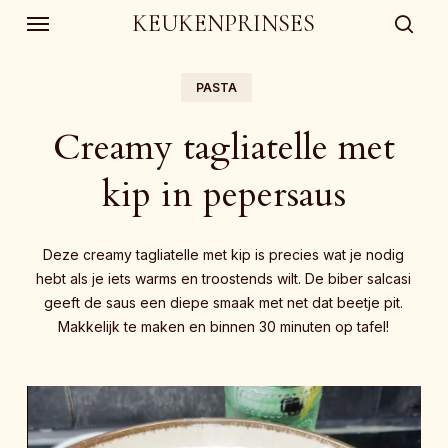
Skip
Menu
KEUKENPRINSES
to
sear
main
content
PASTA
Creamy tagliatelle met
kip in pepersaus
Deze creamy tagliatelle met kip is precies wat je nodig
hebt als je iets warms en troostends wilt. De biber salcasi
geeft de saus een diepe smaak met net dat beetje pit.
Makkelijk te maken en binnen 30 minuten op tafel!