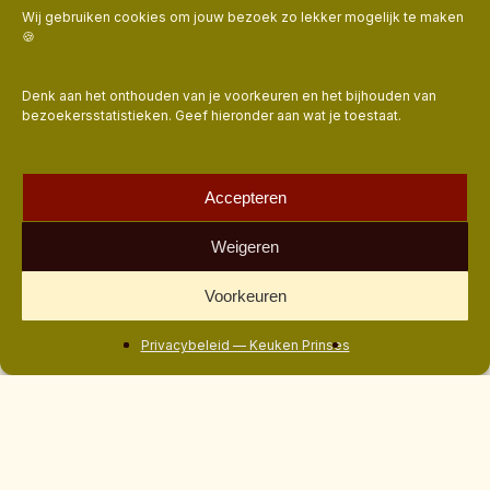
aardappeltoast
Wij gebruiken cookies om jouw bezoek zo lekker mogelijk te maken
met
🍪
avocado
en
Denk aan het onthouden van je voorkeuren en het bijhouden van
ei
bezoekersstatistieken. Geef hieronder aan wat je toestaat.
Accepteren
Weigeren
Voorkeuren
Privacybeleid — Keuken Prinses